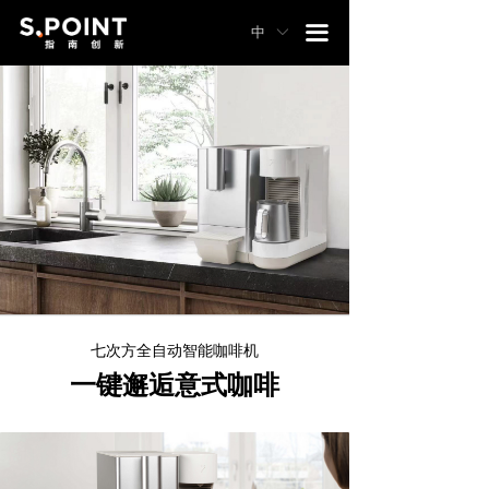
끀
中
ꀅ
七次方全自动智能咖啡机
一键邂逅意式咖啡