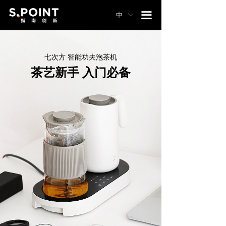
끀
中
ꀅ
七次方 智能功夫泡茶机
茶艺新手 入门必备