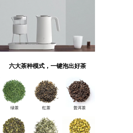
六大茶种模式，一键泡出好茶
绿茶
红茶
普洱茶