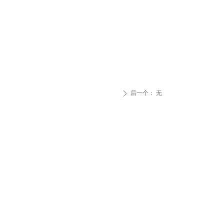
后一个：
无
ꄲ