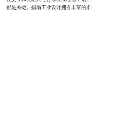
都是关键。指南工业设计拥有丰富的市
场调研和用户行为数据，能够准确把握
年轻人的需求。我们致力于提供创新的
产品设计，满足年轻人追求个性化、乐
趣和可持续发展的需求。
指南工业设计，您的创新伙伴。我
们将持续努力提供专业的工业设计服
务，为您打造出让年轻人爱不释手的产
品。
以消费者需求为核心的产品创新公司.