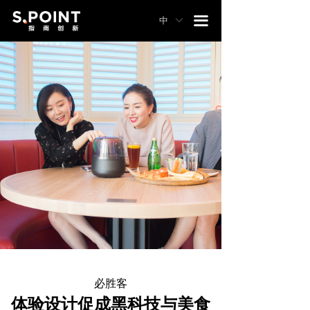
끀
中
ꀅ
必胜客
体验设计促成黑科技与美食