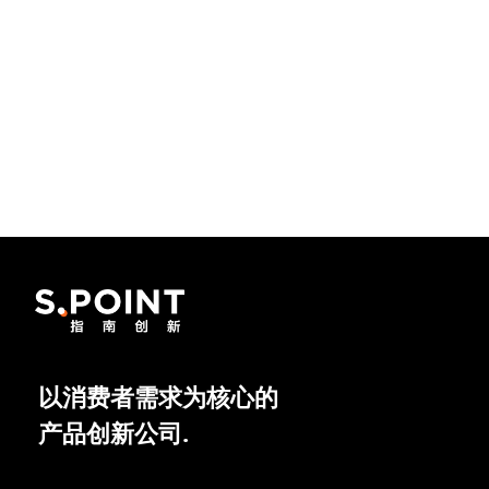
以消费者需求为核心的
产品创新公司.