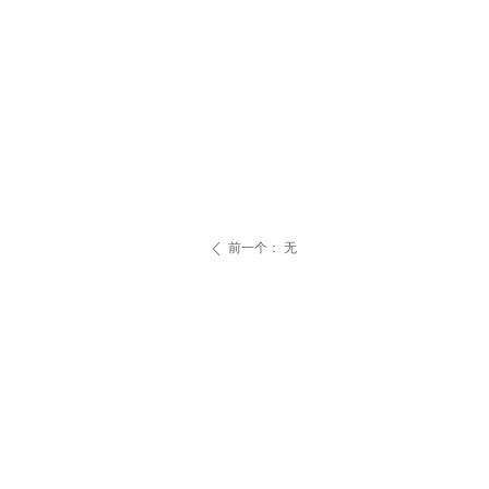
前一个：
无
ꄴ