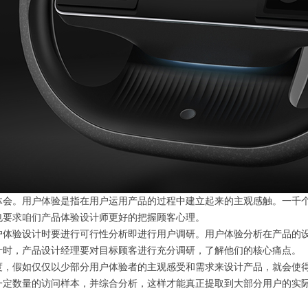
。用户体验是指在用户运用产品的过程中建立起来的主观感触。一千个
也要求咱们产品体验设计师更好的把握顾客心理。
验设计时要进行可行性分析即进行用户调研。用户体验分析在产品的设
计时，产品设计经理要对目标顾客进行充分调研，了解他们的核心痛点。
假如仅仅以少部分用户体验者的主观感受和需求来设计产品，就会使得
一定数量的访问样本，并综合分析，这样才能真正提取到大部分用户的实