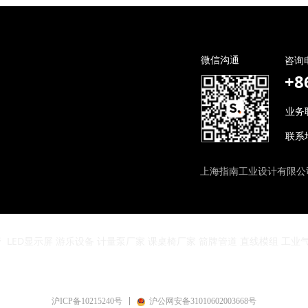
微信沟通
咨询
+8
业务联
联系
上海指南工业设计有限
管
LED显示屏
游乐设备
计量泵厂家
课桌椅厂家
箭牌管道
直线模组
工
业
沪ICP备10215240号
沪公网安备31010602003668号