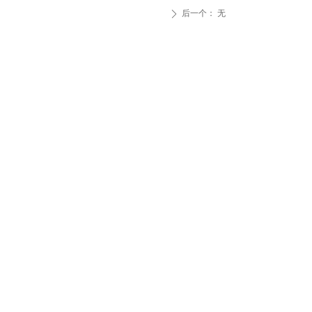
后一个：
无
ꄲ