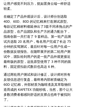
让用户感觉不到压力，犹如置身云端一样舒适
轻柔。
在确定了产品外观设计后，设计师分别选取
40D、60D、80D 的记忆棉来打造测试原型。
每款记忆棉材料都延伸出了3套不同承拖点的产
品原型，在产品团队和生产方的通力配合下，
指南创新一共打造了 9 套样品。第一轮产品测
试共选取 20 名用户，每名用户完成了长达 75
分钟的实驾测试，最后针对每一位用户生成一
份数据反馈报告。在随即展开的第二轮用户测
试中，团队给到用户的是一批产品外观更接近
最终版的原型，这批原型使用了 3 种不同的面
料，固定搭扣款式数目也高达 6 种。
通过两轮用户测试和设计修正，设计师对所有
反馈信息进行复盘，最终将内部材质确定为
60D 记忆棉，外部材质为咖啡渣及其萃取物织
造而成的 KAFETEX 功能纱线，当然，那个让大
多数消费者都感到舒适的支撑点也终于被找到
了。