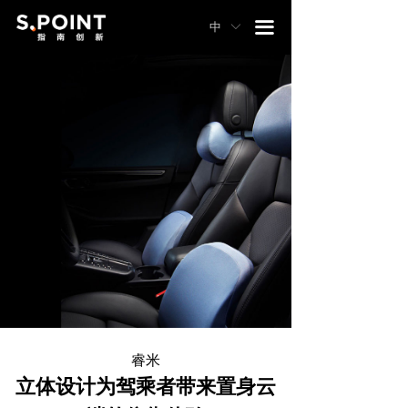
끀
中
ꀅ
睿米
立体设计为驾乘者带来置身云